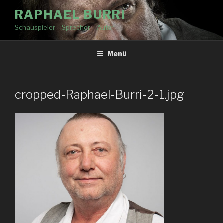
RAPHAEL BURRI
Schauspieler – Sprecher – Autor
Menü
cropped-Raphael-Burri-2-1.jpg