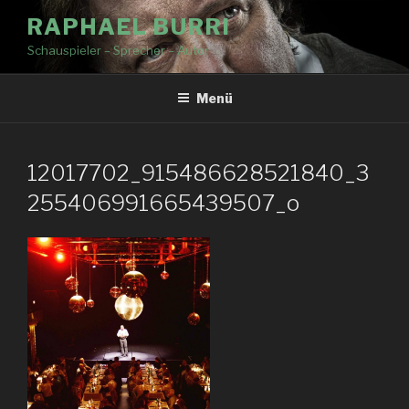
RAPHAEL BURRI
Schauspieler – Sprecher – Autor
Menü
12017702_915486628521840_3
255406991665439507_o